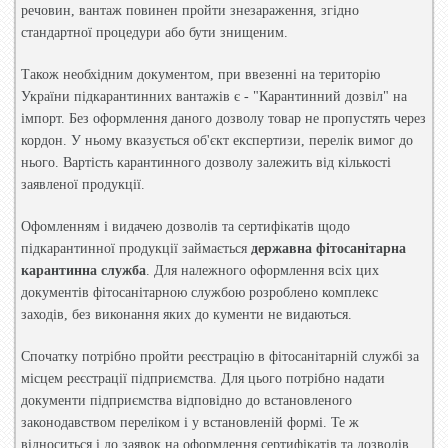
речовин, вантаж повинен пройти знезараження, згідно
стандартної процедури або бути знищеним.
Також необхідним документом, при ввезенні на територію
України підкарантинних вантажів є - "Карантинний дозвіл" на
імпорт. Без оформлення даного дозволу товар не пропустять через
кордон. У ньому вказується об'єкт експертизи, перелік вимог до
нього. Вартість карантинного дозволу залежить від кількості
заявленої продукції.
Офомленням і видачею дозволів та сертифікатів щодо
підкарантинної продукції займається
державна фітосанітарна
карантинна служба
. Для належного оформлення всіх цих
документів фітосанітарною службою розроблено комплекс
заходів, без виконання яких до кументи не видаються.
Спочатку потрібно пройти реєстрацію в фітосанітарній службі за
місцем реєстрації підприємства. Для цього потрібно надати
документи підприємства відповідно до встановленого
законодавством переліком і у встановленій формі. Те ж
відноситься і до заявок на оформлення сертифікатів та дозволів,