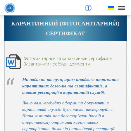
митне оформлення
КАРАНТИННИЙ (ФІТОСАНІТАРНИЙ)
СЕРТИФІКАТ
акредитація
імпорт
Фитосанітарний та карантинний сертифікати.
експорт
Завантажити необхідні документи
ціни
Ми надаємо послуги, щодо швидкого отримання
карантинних дозволів та сертифікатів, а
про компанію
також реєстрації в карантинній службі.
контакти
Якщо вам необхідно оформити документи в
карантинній службі-будь ласка, телефонуйте.
Наша компанія має багаторічний досвід в
онлайн-заявка
оперативному отриманні карантинних
сертифікатів, дозволів і проведенні реєстрації.