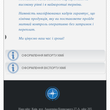
високому рівні і в найкоротші терміни.
Наявність кваліфікованих кадрів гарантує, що
хімічна продукція, яку ви поставляете пройде
митний контроль оперативно без затримок і
переплат.
Ми цінуємо ваш час і гроші!
ОФОРМЛЕННЯ ІМПОРТУ ХІМІЇ
ОФОРМЛЕННЯ ЕКСПОРТУ ХІМІЇ
Наш офіс: Київ, вул. Академіка Кримського 27-А, офіс 205