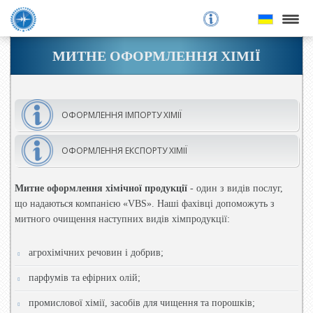
митне оформлення
МИТНЕ ОФОРМЛЕННЯ ХІМІЇ
акредитація
імпорт
ОФОРМЛЕННЯ ІМПОРТУ ХІМІЇ
експорт
ОФОРМЛЕННЯ ЕКСПОРТУ ХІМІЇ
ціни
Митне оформлення хімічної продукції
- один з видів послуг,
що надаються компанією «VBS». Наші фахівці допоможуть з
про компанію
митного очищення наступних видів хімпродукції:
контакти
агрохімічних речовин і добрив;
парфумів та ефірних олій;
онлайн-заявка
промислової хімії, засобів для чищення та порошків;