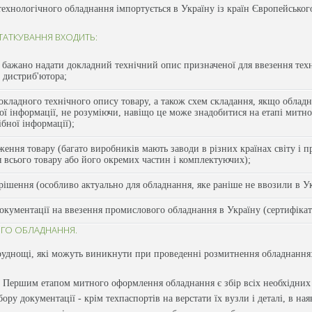
хнологічного обладнання імпортується в Україну із країн Європейського
ТАТКУВАННЯ ВХОДИТЬ:
бажано надати докладний технічний опис призначеної для ввезення техні
 дистриб'ютора;
кладного технічного опису товару, а також схем складання, якщо обладн
ї інформації, не розуміючи, навіщо це може знадобитися на етапі митно
бної інформації);
ння товару (багато виробників мають заводи в різних країнах світу і п
всього товару або його окремих частин і комплектуючих);
ішення (особливо актуально для обладнання, яке раніше не ввозили в Ук
окументації на ввезення промислового обладнання в Україну (сертифікаті
ГО ОБЛАДНАННЯ.
руднощі, які можуть виникнути при проведенні розмитнення обладнання
. Першим етапом митного оформлення обладнання є збір всіх необхідних 
ру документації - крім техпаспортів на верстати їх вузли і деталі, в ная