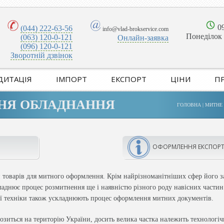
09
(044) 222-63-56
info@vlad-brokservice.com
Понеділок 
(063) 120-0-121
Онлайн-заявка
(096) 120-0-121
Зворотній дзвінок
ДИТАЦІЯ
ІМПОРТ
ЕКСПОРТ
ЦІНИ
П
НЯ ОБЛАДНАННЯ
ГОЛОВНА
|
МИТНЕ
ОФОРМЛЕННЯ ЕКСПОР
й товарів для митного оформлення. Крім найрізноманітніших сфер його з
аднює процес розмитнення ще і наявністю різного роду навісних частин 
ої техніки також ускладнюють процес оформлення митних документів.
возиться на територію України, досить велика частка належить технологі