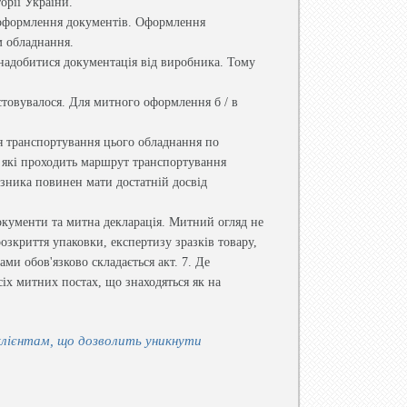
орії України.
 оформлення документів. Оформлення
м обладнання.
надобитися документація від виробника. Тому
истовувалося. Для митного оформлення б / в
ля транспортування цього обладнання по
з які проходить маршрут транспортування
зника повинен мати достатній досвід
окументи та митна декларація. Митний огляд не
озкриття упаковки, експертизу зразків товару,
ами обов'язково складається акт. 7. Де
іх митних постах, що знаходяться як на
клієнтам, що дозволить уникнути