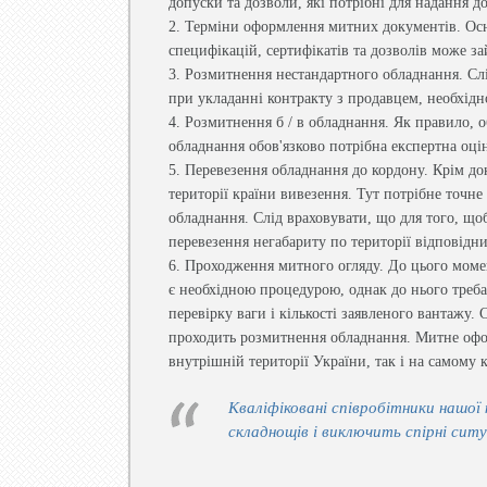
допуски та дозволи, які потрібні для надання д
2. Терміни оформлення митних документів. Ос
специфікацій, сертифікатів та дозволів може з
3. Розмитнення нестандартного обладнання. Сл
при укладанні контракту з продавцем, необхідн
4. Розмитнення б / в обладнання. Як правило, 
обладнання обов'язково потрібна експертна оцін
5. Перевезення обладнання до кордону. Крім до
території країни вивезення. Тут потрібне точн
обладнання. Слід враховувати, що для того, щ
перевезення негабариту по території відповідни
6. Проходження митного огляду. До цього момен
є необхідною процедурою, однак до нього треба 
перевірку ваги і кількості заявленого вантажу. 
проходить розмитнення обладнання. Митне офор
внутрішній території України, так і на самому 
Кваліфіковані співробітники нашої
складнощів і виключить спірні ситу