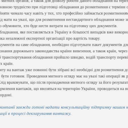
о митних органів, а також для дозволу роботи даного обладнання на терит
новною трудністю при підготовці обладнання до розмитнення є терміни
айняти чимало часу навіть у тих, хто професійно займається розмитнення
ід мати на увазі, що для розмитнення нестандартного обладнання може з
о обумовити, хто буде нести витрати на підготовку цих документів.
обладнання, яке поставляється в Україну в більшості випадків вже викор
ка незалежної експертної організації про вартість товару.
кументів на саме обладнання, необхідно підготувати пакет документів д
е знання дорожнього законодавства країни вивезення, а також країн, чере
об транспортування обладнання пройшло швидко, водій транспорту переві
х країн.
ту на вантаж уже повинні бути зібрані всі необхідні для розмитнення д
бути готовим. Проведення митного огляду має на увазі такі операції як р
Слід враховувати, що після проходження митного огляду за його результат
млення вантажів, що ввозяться на територію України, проводиться на вс
кордоні.
 компанії завжди готові надати консультаційну підтримку нашим 
ації в процесі декларування вантажу.