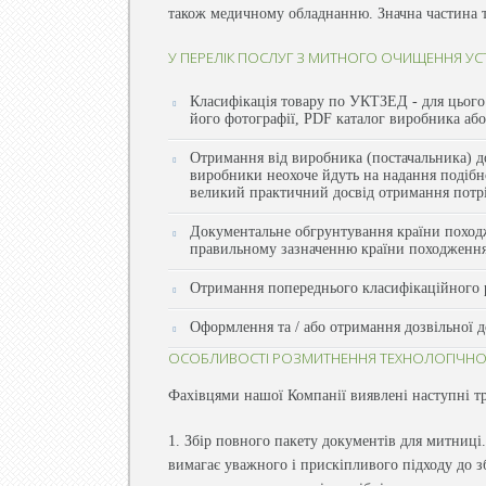
також медичному обладнанню. Значна частина те
У ПЕРЕЛІК ПОСЛУГ З МИТНОГО ОЧИЩЕННЯ УС
Класифікація товару по УКТЗЕД - для цього 
його фотографії, PDF каталог виробника або
Отримання від виробника (постачальника) до
виробники неохоче йдуть на надання подібно
великий практичний досвід отримання потрі
Документальне обгрунтування країни походже
правильному зазначенню країни походження 
Отримання попереднього класифікаційного р
Оформлення та / або отримання дозвільної д
ОСОБЛИВОСТІ РОЗМИТНЕННЯ ТЕХНОЛОГІЧНО
Фахівцями нашої Компанії виявлені наступні т
1. Збір повного пакету документів для митниці
вимагає уважного і прискіпливого підходу до збо